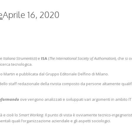
e
Aprile 16, 2020
e Italiana Strumentisti
) e
ISA
(
The International Society of Authomation
), che si 
icerca tecnologica.
do Martin e pubblicata dal Gruppo Editoriale Delfino di Milano.
o staff redazionale della rivista composto da persone altamente qualificate
nformando
ove vengono analizzati e sviluppati vari argomenti in ambito IT
à e cioè lo
Smart Working
. Il punto di vista è ovviamente tecnico-ingegne
ali quali l’organizzazione aziendale e gli aspetti sociologici.