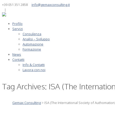
+39 051 351 2858
info@gemaxconsulting.it
|
Profilo
Servizi
Consulenza
Analisi – Sviluppo
Automazione
Formazione
News
Contatti
Info & Contatti
Lavora con noi
Tag Archives:
ISA (The Internatio
Gemax Consulting
>
ISA (The International Society of Authomation)