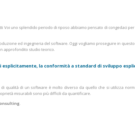
 tutti Voi uno splendido periodo di riposo abbiamo pensato di congedaci pe
roduzione ed ingegneria del software. Oggi vogliamo proseguire in questo 
n approfondito studio teorico.
iati esplicitamente, la conformità a standard di sviluppo espl
to di qualità di un software è molto diverso da quello che si utilizza nor
prietà misurabili sono più difficili da quantificare.
onsulting
.